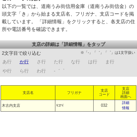
以下の一覧では、道南うみ街信用金庫（道南うみ街信金）の
頭文字「き」から始まる支店名、フリガナ、支店コードを掲
載しています。 「詳細情報」をクリックすると、各支店の住
所や電話番号を確認できます。
支店の詳細は「詳細情報」をタップ
※「-」「゛」「゜」は1文字扱い
2文字目で絞り込む
あ行
か行
さ行
た行
な行
は行
ま行
や行
ら行
わ行
-゛゜
支店
支店
支店名
フリガナ
詳細
コード
画面へ
詳細
032
木古内支店
ｷｺﾅｲ
情報