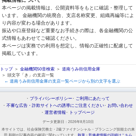
掲載情報について
本ページの掲載情報は、公開資料等をもとに確認・整理して
います。 金融機関の統廃合、支店名称変更、組織再編等によ
り内容が変わる場合があります。
振込や口座登録など重要なお手続きの際は、各金融機関の公
式情報もあわせてご確認ください。
本ページは実務での利用を想定し、情報の正確性に配慮して
掲載しています。
トップ
金融機関50音検索
道南うみ街信用金庫
頭文字「き」の支店一覧
← 道南うみ街信用金庫の支店一覧ページから別の文字を選ぶ
プライバシーポリシー
ご利用にあたって
不審な広告・詐欺サイトへの誘導にご注意ください
お問い合わせ
運営者情報
トップページ
データ更新日：
2026年8月10日
本サイトでは、社会保険労務士・2級ファイナンシャル・プランニング技能士の来
田 和朝が記事内容の確認に関わっています。
執筆・監修者情報の詳細はこちら