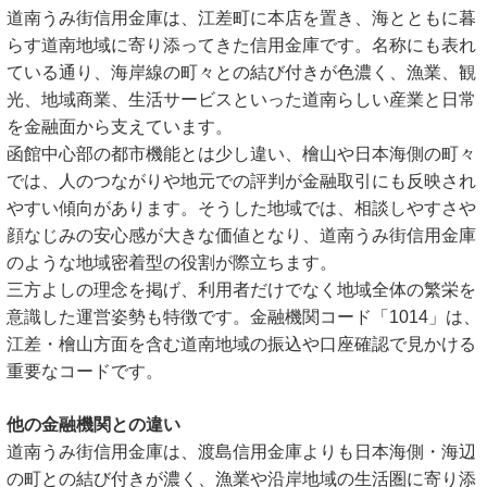
道南うみ街信用金庫は、江差町に本店を置き、海とともに暮
らす道南地域に寄り添ってきた信用金庫です。名称にも表れ
ている通り、海岸線の町々との結び付きが色濃く、漁業、観
光、地域商業、生活サービスといった道南らしい産業と日常
を金融面から支えています。
函館中心部の都市機能とは少し違い、檜山や日本海側の町々
では、人のつながりや地元での評判が金融取引にも反映され
やすい傾向があります。そうした地域では、相談しやすさや
顔なじみの安心感が大きな価値となり、道南うみ街信用金庫
のような地域密着型の役割が際立ちます。
三方よしの理念を掲げ、利用者だけでなく地域全体の繁栄を
意識した運営姿勢も特徴です。金融機関コード「1014」は、
江差・檜山方面を含む道南地域の振込や口座確認で見かける
重要なコードです。
他の金融機関との違い
道南うみ街信用金庫は、渡島信用金庫よりも日本海側・海辺
の町との結び付きが濃く、漁業や沿岸地域の生活圏に寄り添