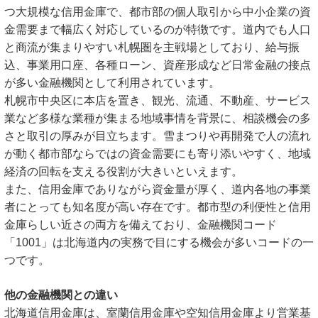
つ大規模な信用金庫で、都市部の個人取引から中小企業の資
金需要まで幅広く対応しているのが特徴です。道内でも人口
と商流が集まりやすい札幌圏を主戦場としており、給与振
込、事業用口座、各種ローン、資産形成など日常金融の接点
が多い金融機関として利用されています。
札幌市中央区に本店を置き、観光、流通、不動産、サービス
業など多様な業種が集まる地域事情を背景に、相談機会の多
さと取引の厚みが目立ちます。雪まつりや再開発で人の流れ
が動く都市部ならではの資金需要にも寄り添いやすく、地域
経済の回転を支える役割が大きいといえます。
また、信用金庫でありながら資金量が厚く、道内各地の事業
者にとっても知名度が高い存在です。都市型の利便性と信用
金庫らしい近さの両方を備えており、金融機関コード
「1001」は北海道内の実務で目にする機会が多いコードの一
つです。
他の金融機関との違い
北海道信用金庫は、室蘭信用金庫や空知信用金庫より営業基