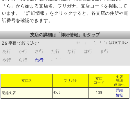
「ら」から始まる支店名、フリガナ、支店コードを掲載して
います。 「詳細情報」をクリックすると、各支店の住所や電
話番号を確認できます。
支店の詳細は「詳細情報」をタップ
※「-」「゛」「゜」は1文字扱い
2文字目で絞り込む
あ行
か行
さ行
た行
な行
は行
ま行
や行
ら行
わ行
-゛゜
支店
支店
支店名
フリガナ
詳細
コード
画面へ
詳細
109
蘭越支店
ﾗﾝｺｼ
情報