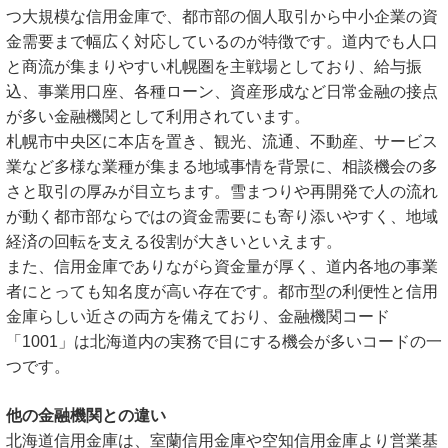
つ大規模な信用金庫で、都市部の個人取引から中小企業の資
金需要まで幅広く対応しているのが特徴です。道内でも人口
と商流が集まりやすい札幌圏を主戦場としており、給与振
込、事業用口座、各種ローン、資産形成など日常金融の接点
が多い金融機関として利用されています。
札幌市中央区に本店を置き、観光、流通、不動産、サービス
業など多様な業種が集まる地域事情を背景に、相談機会の多
さと取引の厚みが目立ちます。雪まつりや再開発で人の流れ
が動く都市部ならではの資金需要にも寄り添いやすく、地域
経済の回転を支える役割が大きいといえます。
また、信用金庫でありながら資金量が厚く、道内各地の事業
者にとっても知名度が高い存在です。都市型の利便性と信用
金庫らしい近さの両方を備えており、金融機関コード
「1001」は北海道内の実務で目にする機会が多いコードの一
つです。
他の金融機関との違い
北海道信用金庫は、室蘭信用金庫や空知信用金庫より営業基