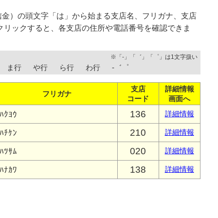
信金）の頭文字「は」から始まる支店名、フリガナ、支店
クリックすると、各支店の住所や電話番号を確認できま
※「-」「゛」「゜」は1文字扱い
ま行
や行
ら行
わ行
-゛゜
支店
詳細情報
フリガナ
コード
画面へ
136
ﾊｸﾖｳ
詳細情報
210
ﾊﾁｹﾝ
詳細情報
020
ﾊﾂｻﾑ
詳細情報
138
ﾊﾅｶﾜ
詳細情報