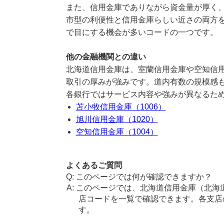
また、信用金庫でありながら資金量が厚く
市型の利便性と信用金庫らしい近さの両方を
で目にする機会が多いコードの一つです。
他の金融機関との違い
北海道信用金庫は、室蘭信用金庫や空知信
取引の厚みが強みです。道内有数の規模感
各銀行ではサービス内容や強みが異なるた
苫小牧信用金庫（1006）
旭川信用金庫（1020）
空知信用金庫（1004）
よくあるご質問
このページでは何が確認できますか？
このページでは、北海道信用金庫（北海
店コードを一覧で確認できます。各支店
す。