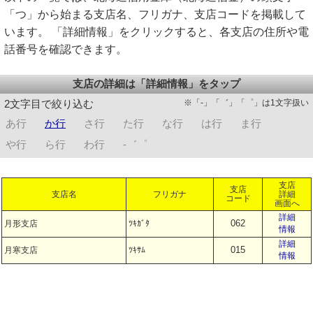
「つ」から始まる支店名、フリガナ、支店コードを掲載して
います。 「詳細情報」をクリックすると、各支店の住所や電
話番号を確認できます。
支店の詳細は「詳細情報」をタップ
※「-」「゛」「゜」は1文字扱い
2文字目で絞り込む
あ行
か行
さ行
た行
な行
は行
ま行
や行
ら行
わ行
-゛゜
支店
支店
支店名
フリガナ
詳細
コード
画面へ
詳細
062
月形支店
ﾂｷｶﾞﾀ
情報
詳細
015
月寒支店
ﾂｷｻﾑ
情報