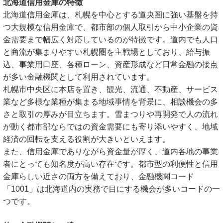
北海道信用金庫の特徴
北海道信用金庫は、札幌を中心とする道央圏に強い基盤を持
つ大規模な信用金庫で、都市部の個人取引から中小企業の資
金需要まで幅広く対応しているのが特徴です。道内でも人口
と商流が集まりやすい札幌圏を主戦場としており、給与振
込、事業用口座、各種ローン、資産形成など日常金融の接点
が多い金融機関として利用されています。
札幌市中央区に本店を置き、観光、流通、不動産、サービス
業など多様な業種が集まる地域事情を背景に、相談機会の多
さと取引の厚みが目立ちます。雪まつりや再開発で人の流れ
が動く都市部ならではの資金需要にも寄り添いやすく、地域
経済の回転を支える役割が大きいといえます。
また、信用金庫でありながら資金量が厚く、道内各地の事業
者にとっても知名度が高い存在です。都市型の利便性と信用
金庫らしい近さの両方を備えており、金融機関コード
「1001」は北海道内の実務で目にする機会が多いコードの一
つです。