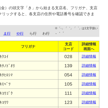
信金）の頭文字「き」から始まる支店名、フリガナ、支店
クリックすると、各支店の住所や電話番号を確認できま
※「-」「゛」「゜」は1文字扱い
ま行
や行
ら行
わ行
-゛゜
支店
詳細情報
フリガナ
コード
画面へ
028
ｷｸｽｲ
詳細情報
139
ｷﾀﾉﾄﾞｵﾘ
詳細情報
054
ｷﾀﾋﾛｼﾏ
詳細情報
105
ｷﾓﾍﾞﾂ
詳細情報
111
ｷﾖｳｺﾞｸ
詳細情報
123
ｷﾖｳﾜ
詳細情報