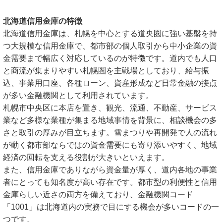
北海道信用金庫の特徴
北海道信用金庫は、札幌を中心とする道央圏に強い基盤を持
つ大規模な信用金庫で、都市部の個人取引から中小企業の資
金需要まで幅広く対応しているのが特徴です。道内でも人口
と商流が集まりやすい札幌圏を主戦場としており、給与振
込、事業用口座、各種ローン、資産形成など日常金融の接点
が多い金融機関として利用されています。
札幌市中央区に本店を置き、観光、流通、不動産、サービス
業など多様な業種が集まる地域事情を背景に、相談機会の多
さと取引の厚みが目立ちます。雪まつりや再開発で人の流れ
が動く都市部ならではの資金需要にも寄り添いやすく、地域
経済の回転を支える役割が大きいといえます。
また、信用金庫でありながら資金量が厚く、道内各地の事業
者にとっても知名度が高い存在です。都市型の利便性と信用
金庫らしい近さの両方を備えており、金融機関コード
「1001」は北海道内の実務で目にする機会が多いコードの一
つです。