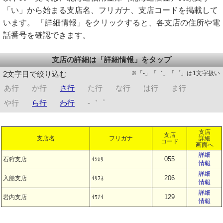
「い」から始まる支店名、フリガナ、支店コードを掲載して
います。 「詳細情報」をクリックすると、各支店の住所や電
話番号を確認できます。
支店の詳細は「詳細情報」をタップ
※「-」「゛」「゜」は1文字扱い
2文字目で絞り込む
あ行
か行
さ行
た行
な行
は行
ま行
や行
ら行
わ行
-゛゜
支店
支店
支店名
フリガナ
詳細
コード
画面へ
詳細
055
石狩支店
ｲｼｶﾘ
情報
詳細
206
入船支店
ｲﾘﾌﾈ
情報
詳細
129
岩内支店
ｲﾜﾅｲ
情報