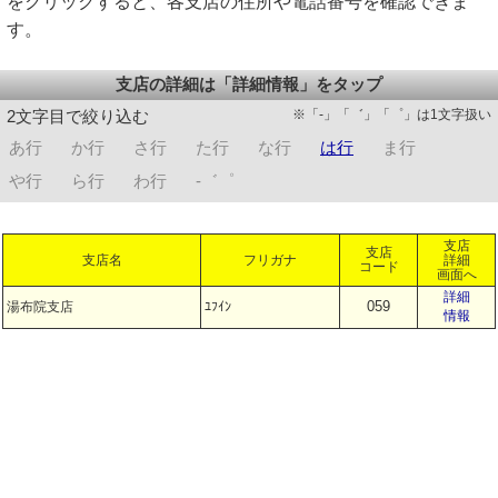
をクリックすると、各支店の住所や電話番号を確認できま
す。
支店の詳細は「詳細情報」をタップ
※「-」「゛」「゜」は1文字扱い
2文字目で絞り込む
あ行
か行
さ行
た行
な行
は行
ま行
や行
ら行
わ行
-゛゜
支店
支店
支店名
フリガナ
詳細
コード
画面へ
詳細
059
湯布院支店
ﾕﾌｲﾝ
情報