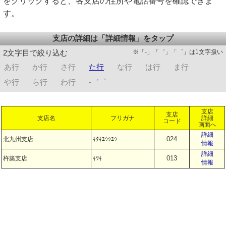
をクリックすると、各支店の住所や電話番号を確認できま
す。
支店の詳細は「詳細情報」をタップ
※「-」「゛」「゜」は1文字扱い
2文字目で絞り込む
あ行
か行
さ行
た行
な行
は行
ま行
や行
ら行
わ行
-゛゜
支店
支店
支店名
フリガナ
詳細
コード
画面へ
詳細
024
北九州支店
ｷﾀｷﾕｳｼﾕｳ
情報
詳細
013
杵築支店
ｷﾂｷ
情報