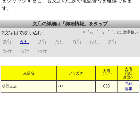
をクリックすると、各支店の住所や電話番号を確認できま
す。
支店の詳細は「詳細情報」をタップ
※「-」「゛」「゜」は1文字扱い
2文字目で絞り込む
あ行
か行
さ行
た行
な行
は行
ま行
や行
ら行
わ行
-゛゜
支店
支店
支店名
フリガナ
詳細
コード
画面へ
詳細
033
明野支店
ｱｹﾉ
情報