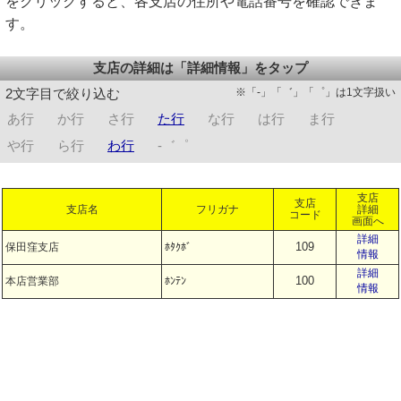
をクリックすると、各支店の住所や電話番号を確認できま
す。
支店の詳細は「詳細情報」をタップ
※「-」「゛」「゜」は1文字扱い
2文字目で絞り込む
あ行
か行
さ行
た行
な行
は行
ま行
や行
ら行
わ行
-゛゜
支店
支店
支店名
フリガナ
詳細
コード
画面へ
詳細
109
保田窪支店
ﾎﾀｸﾎﾞ
情報
詳細
100
本店営業部
ﾎﾝﾃﾝ
情報