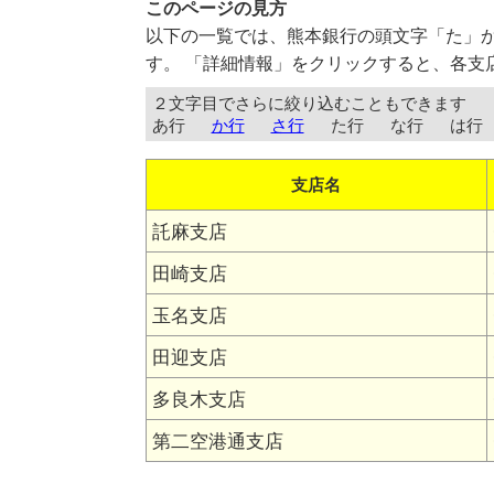
このページの見方
以下の一覧では、熊本銀行の頭文字「た」
す。 「詳細情報」をクリックすると、各支
２文字目でさらに絞り込むこともできます
あ行
か行
さ行
た行
な行
は行
支店名
託麻支店
田崎支店
玉名支店
田迎支店
多良木支店
第二空港通支店