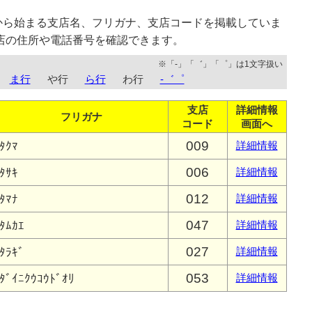
から始まる支店名、フリガナ、支店コードを掲載していま
店の住所や電話番号を確認できます。
※「-」「゛」「゜」は1文字扱い
ま行
や行
ら行
わ行
-゛゜
支店
詳細情報
フリガナ
コード
画面へ
009
ﾀｸﾏ
詳細情報
006
ﾀｻｷ
詳細情報
012
ﾀﾏﾅ
詳細情報
047
ﾀﾑｶｴ
詳細情報
027
ﾀﾗｷﾞ
詳細情報
053
ﾀﾞｲﾆｸｳｺｳﾄﾞｵﾘ
詳細情報