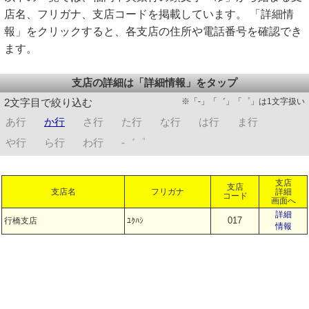
店名、フリガナ、支店コードを掲載しています。 「詳細情
報」をクリックすると、各支店の住所や電話番号を確認でき
ます。
支店の詳細は「詳細情報」をタップ
※「-」「゛」「゜」は1文字扱い
2文字目で絞り込む
あ行
か行
さ行
た行
な行
は行
ま行
や行
ら行
わ行
-゛゜
支店
支店
支店名
フリガナ
詳細
コード
画面へ
詳細
017
行橋支店
ﾕｸﾊｼ
情報