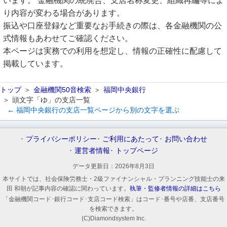
います。 金融機関の統廃合、支店名称変更、組織再編等によ
り内容が変わる場合があります。
振込や口座登録など重要なお手続きの際は、各金融機関の公
式情報もあわせてご確認ください。
本ページは実務での利用を想定し、情報の正確性に配慮して
掲載しています。
トップ
金融機関50音検索
福岡中央銀行
頭文字「ゆ」の支店一覧
← 福岡中央銀行の支店一覧ページから別の文字を選ぶ
プライバシーポリシー
ご利用にあたって
お問い合わせ
運営者情報
トップページ
データ更新日：
2026年8月3日
本サイトでは、社会保険労務士・2級ファイナンシャル・プランニング技能士の来
田 和朝が記事内容の確認に関わっています。
執筆・監修者情報の詳細はこちら
「金融機関コード･銀行コード･支店コード検索」はコード･番号や店番、支店番号
を検索できます。
(C)Diamondsystem Inc.