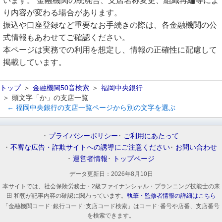
います。 金融機関の統廃合、支店名称変更、組織再編等によ
り内容が変わる場合があります。
振込や口座登録など重要なお手続きの際は、各金融機関の公
式情報もあわせてご確認ください。
本ページは実務での利用を想定し、情報の正確性に配慮して
掲載しています。
トップ
金融機関50音検索
福岡中央銀行
頭文字「か」の支店一覧
← 福岡中央銀行の支店一覧ページから別の文字を選ぶ
プライバシーポリシー
ご利用にあたって
不審な広告・詐欺サイトへの誘導にご注意ください
お問い合わせ
運営者情報
トップページ
データ更新日：
2026年8月10日
本サイトでは、社会保険労務士・2級ファイナンシャル・プランニング技能士の来
田 和朝が記事内容の確認に関わっています。
執筆・監修者情報の詳細はこちら
「金融機関コード･銀行コード･支店コード検索」はコード･番号や店番、支店番号
を検索できます。