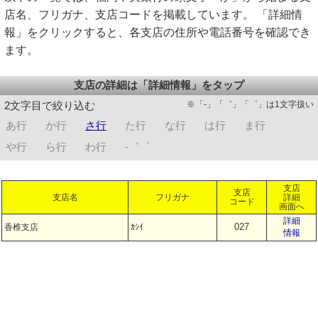
店名、フリガナ、支店コードを掲載しています。 「詳細情
報」をクリックすると、各支店の住所や電話番号を確認でき
ます。
支店の詳細は「詳細情報」をタップ
※「-」「゛」「゜」は1文字扱い
2文字目で絞り込む
あ行
か行
さ行
た行
な行
は行
ま行
や行
ら行
わ行
-゛゜
支店
支店
支店名
フリガナ
詳細
コード
画面へ
詳細
027
香椎支店
ｶｼｲ
情報