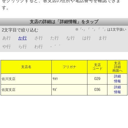
をクリックすると、各支店の住所や電話番号を確認できま
す。
支店の詳細は「詳細情報」をタップ
※「-」「゛」「゜」は1文字扱い
2文字目で絞り込む
あ行
か行
さ行
た行
な行
は行
ま行
や行
ら行
わ行
-゛゜
支店
支店
支店名
フリガナ
詳細
コード
画面へ
詳細
029
佐川支店
ｻｶﾜ
情報
詳細
036
佐賀支店
ｻｶﾞ
情報