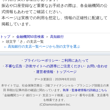
振込や口座登録など重要なお手続きの際は、各金融機関の公
式情報もあわせてご確認ください。
本ページは実務での利用を想定し、情報の正確性に配慮して
掲載しています。
トップ
金融機関50音検索
高知銀行
頭文字「さ」の支店一覧
← 高知銀行の支店一覧ページから別の文字を選ぶ
プライバシーポリシー
ご利用にあたって
不審な広告・詐欺サイトへの誘導にご注意ください
お問い合わせ
運営者情報
トップページ
データ更新日：
2026年8月10日
本サイトでは、社会保険労務士・2級ファイナンシャル・プランニング技能士の来
田 和朝が記事内容の確認に関わっています。
執筆・監修者情報の詳細はこちら
「金融機関コード･銀行コード･支店コード検索」はコード･番号や店番、支店番号
を検索できます。
(C)Diamondsystem Inc.