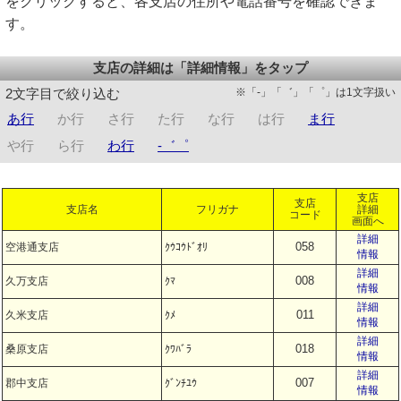
をクリックすると、各支店の住所や電話番号を確認できま
す。
支店の詳細は「詳細情報」をタップ
※「-」「゛」「゜」は1文字扱い
2文字目で絞り込む
あ行
か行
さ行
た行
な行
は行
ま行
や行
ら行
わ行
-゛゜
支店
支店
支店名
フリガナ
詳細
コード
画面へ
詳細
058
空港通支店
ｸｳｺｳﾄﾞｵﾘ
情報
詳細
008
久万支店
ｸﾏ
情報
詳細
011
久米支店
ｸﾒ
情報
詳細
018
桑原支店
ｸﾜﾊﾞﾗ
情報
詳細
007
郡中支店
ｸﾞﾝﾁﾕｳ
情報