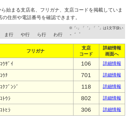
から始まる支店名、フリガナ、支店コードを掲載していま
店の住所や電話番号を確認できます。
※「-」「゛」「゜」は1文字扱い
ま行
や行
ら行
わ行
-゛゜
支店
詳細情報
フリガナ
コード
画面へ
106
ｺｳｻﾞｲ
詳細情報
701
ｺｳﾁ
詳細情報
118
ｺｸﾌﾞﾝｼﾞ
詳細情報
802
ｺﾄｳﾗ
詳細情報
306
ｺﾄﾋﾗ
詳細情報