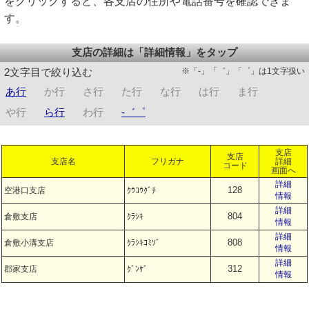
をクリックすると、各支店の住所や電話番号を確認できま
す。
支店の詳細は「詳細情報」をタップ
※「-」「゛」「゜」は1文字扱い
2文字目で絞り込む
あ行
か行
さ行
た行
な行
は行
ま行
や行
ら行
わ行
-゛゜
支店
支店
支店名
フリガナ
詳細
コード
画面へ
詳細
128
空港口支店
ｸｳｺｳｸﾞﾁ
情報
詳細
804
倉敷支店
ｸﾗｼｷ
情報
詳細
808
倉敷小溝支店
ｸﾗｼｷｺﾐｿﾞ
情報
詳細
312
郡家支店
ｸﾞﾝｹﾞ
情報