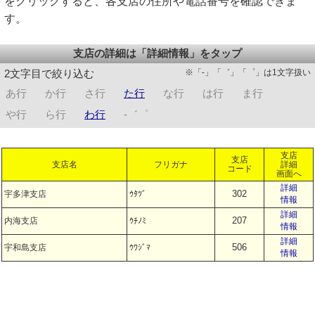
をクリックすると、各支店の住所や電話番号を確認できま
す。
支店の詳細は「詳細情報」をタップ
※「-」「゛」「゜」は1文字扱い
2文字目で絞り込む
あ行
か行
さ行
た行
な行
は行
ま行
や行
ら行
わ行
-゛゜
支店
支店
支店名
フリガナ
詳細
コード
画面へ
詳細
302
宇多津支店
ｳﾀﾂﾞ
情報
詳細
207
内海支店
ｳﾁﾉﾐ
情報
詳細
506
宇和島支店
ｳﾜｼﾞﾏ
情報