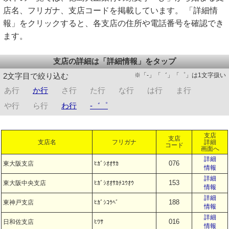
店名、フリガナ、支店コードを掲載しています。 「詳細情
報」をクリックすると、各支店の住所や電話番号を確認でき
ます。
支店の詳細は「詳細情報」をタップ
※「-」「゛」「゜」は1文字扱い
2文字目で絞り込む
あ行
か行
さ行
た行
な行
は行
ま行
や行
ら行
わ行
-゛゜
支店
支店
支店名
フリガナ
詳細
コード
画面へ
詳細
076
東大阪支店
ﾋｶﾞｼｵｵｻｶ
情報
詳細
153
東大阪中央支店
ﾋｶﾞｼｵｵｻｶﾁﾕｳｵｳ
情報
詳細
188
東神戸支店
ﾋｶﾞｼｺｳﾍﾞ
情報
詳細
016
日和佐支店
ﾋﾜｻ
情報