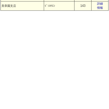
詳細
143
美章園支店
ﾋﾞｼﾖｳｴﾝ
情報