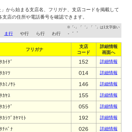
た」から始まる支店名、フリガナ、支店コードを掲載して
各支店の住所や電話番号を確認できます。
※「-」「゛」「゜」は1文字扱い
ま行
や行
ら行
わ行
-゛゜
支店
詳細情報
フリガナ
コード
画面へ
152
ﾀｶｲﾀﾞ
詳細情報
014
ﾀｶﾏﾂ
詳細情報
146
ﾀｶﾐﾉｻﾄ
詳細情報
155
ﾀｶﾔｽ
詳細情報
055
ﾀｶﾗﾀﾞ
詳細情報
192
ﾀｶﾗﾂﾞｶﾔﾏﾓﾄ
詳細情報
026
ﾀﾁﾊﾞﾅ
詳細情報