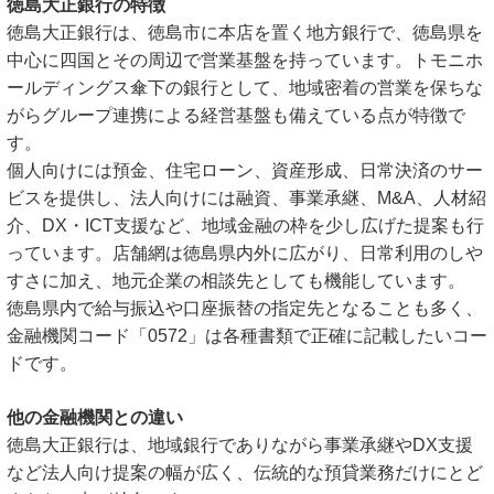
徳島大正銀行の特徴
徳島大正銀行は、徳島市に本店を置く地方銀行で、徳島県を
中心に四国とその周辺で営業基盤を持っています。トモニホ
ールディングス傘下の銀行として、地域密着の営業を保ちな
がらグループ連携による経営基盤も備えている点が特徴で
す。
個人向けには預金、住宅ローン、資産形成、日常決済のサー
ビスを提供し、法人向けには融資、事業承継、M&A、人材紹
介、DX・ICT支援など、地域金融の枠を少し広げた提案も行
っています。店舗網は徳島県内外に広がり、日常利用のしや
すさに加え、地元企業の相談先としても機能しています。
徳島県内で給与振込や口座振替の指定先となることも多く、
金融機関コード「0572」は各種書類で正確に記載したいコー
ドです。
他の金融機関との違い
徳島大正銀行は、地域銀行でありながら事業承継やDX支援
など法人向け提案の幅が広く、伝統的な預貸業務だけにとど