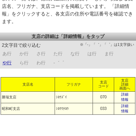
店名、フリガナ、支店コードを掲載しています。 「詳細情
報」をクリックすると、各支店の住所や電話番号を確認でき
ます。
支店の詳細は「詳細情報」をタップ
※「-」「゛」「゜」は1文字扱い
2文字目で絞り込む
あ行
か行
さ行
た行
な行
は行
ま行
や行
ら行
わ行
-゛゜
支店
支店
支店名
フリガナ
詳細
コード
画面へ
詳細
070
勝瑞支店
ｼﾖｳｽﾞｲ
情報
詳細
033
昭和町支店
ｼﾖｳﾜﾁﾖｳ
情報