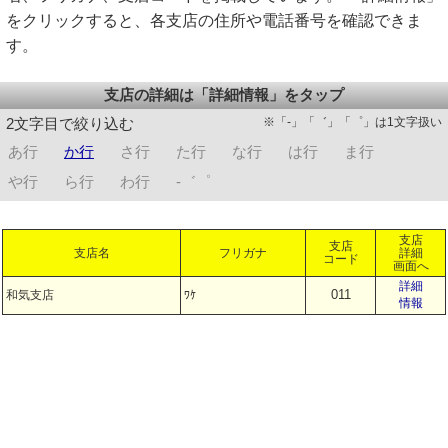
をクリックすると、各支店の住所や電話番号を確認できま
す。
支店の詳細は「詳細情報」をタップ
※「-」「゛」「゜」は1文字扱い
2文字目で絞り込む
あ行
か行
さ行
た行
な行
は行
ま行
や行
ら行
わ行
-゛゜
支店
支店
支店名
フリガナ
詳細
コード
画面へ
詳細
011
和気支店
ﾜｹ
情報