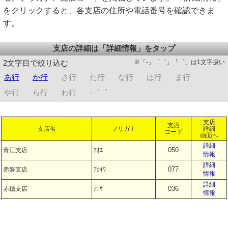
をクリックすると、各支店の住所や電話番号を確認できま
す。
支店の詳細は「詳細情報」をタップ
※「-」「゛」「゜」は1文字扱い
2文字目で絞り込む
あ行
か行
さ行
た行
な行
は行
ま行
や行
ら行
わ行
-゛゜
支店
支店
支店名
フリガナ
詳細
コード
画面へ
詳細
050
青江支店
ｱｵｴ
情報
詳細
077
赤磐支店
ｱｶｲﾜ
情報
詳細
036
赤穂支店
ｱｺｳ
情報