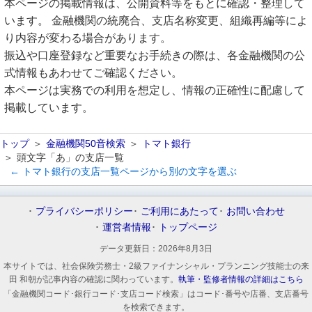
本ページの掲載情報は、公開資料等をもとに確認・整理して
います。 金融機関の統廃合、支店名称変更、組織再編等によ
り内容が変わる場合があります。
振込や口座登録など重要なお手続きの際は、各金融機関の公
式情報もあわせてご確認ください。
本ページは実務での利用を想定し、情報の正確性に配慮して
掲載しています。
トップ
金融機関50音検索
トマト銀行
頭文字「あ」の支店一覧
← トマト銀行の支店一覧ページから別の文字を選ぶ
プライバシーポリシー
ご利用にあたって
お問い合わせ
運営者情報
トップページ
データ更新日：
2026年8月3日
本サイトでは、社会保険労務士・2級ファイナンシャル・プランニング技能士の来
田 和朝が記事内容の確認に関わっています。
執筆・監修者情報の詳細はこちら
「金融機関コード･銀行コード･支店コード検索」はコード･番号や店番、支店番号
を検索できます。