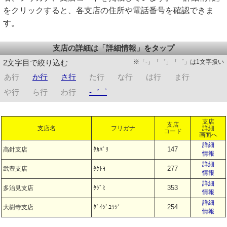
をクリックすると、各支店の住所や電話番号を確認できま
す。
支店の詳細は「詳細情報」をタップ
※「-」「゛」「゜」は1文字扱い
2文字目で絞り込む
あ行
か行
さ行
た行
な行
は行
ま行
や行
ら行
わ行
-゛゜
支店
支店
支店名
フリガナ
詳細
コード
画面へ
詳細
147
高針支店
ﾀｶﾊﾞﾘ
情報
詳細
277
武豊支店
ﾀｹﾄﾖ
情報
詳細
353
多治見支店
ﾀｼﾞﾐ
情報
詳細
254
大樹寺支店
ﾀﾞｲｼﾞﾕｳｼﾞ
情報