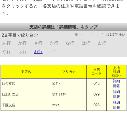
をクリックすると、各支店の住所や電話番号を確認できま
す。
支店の詳細は「詳細情報」をタップ
※「-」「゛」「゜」は1文字扱い
2文字目で絞り込む
あ行
か行
さ行
た行
な行
は行
ま行
や行
ら行
わ行
-゛゜
支店
支店
支店名
フリガナ
詳細
コード
画面へ
詳細
043
仙台支店
ｾﾝﾀﾞｲ
情報
詳細
079
仙北町支店
ｾﾝﾎﾞｸﾁﾖｳ
情報
詳細
028
千厩支店
ｾﾝﾏﾔ
情報