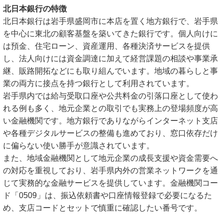
北日本銀行の特徴
北日本銀行は岩手県盛岡市に本店を置く地方銀行で、岩手県
を中心に東北の顧客基盤を築いてきた銀行です。個人向けに
は預金、住宅ローン、資産運用、各種決済サービスを提供
し、法人向けには資金調達に加えて経営課題の相談や事業承
継、販路開拓などにも取り組んでいます。地域の暮らしと事
業の両方に接点を持つ銀行として利用されています。
岩手県内では給与受取口座や公共料金の引落口座として使わ
れる例も多く、地元企業との取引でも実務上の登場頻度が高
い金融機関です。地方銀行でありながらインターネット支店
や各種デジタルサービスの整備も進めており、窓口依存だけ
に偏らない使い勝手が意識されています。
また、地域金融機関として地元企業の成長支援や資金需要へ
の対応を重視しており、岩手県内外の営業ネットワークを通
じて実務的な金融サービスを提供しています。金融機関コー
ド「0509」は、振込依頼書や口座情報登録で必要になるた
め、支店コードとセットで慎重に確認したい番号です。