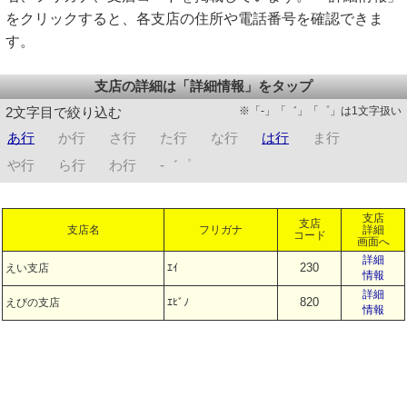
をクリックすると、各支店の住所や電話番号を確認できま
す。
支店の詳細は「詳細情報」をタップ
※「-」「゛」「゜」は1文字扱い
2文字目で絞り込む
あ行
か行
さ行
た行
な行
は行
ま行
や行
ら行
わ行
-゛゜
支店
支店
支店名
フリガナ
詳細
コード
画面へ
詳細
230
えい支店
ｴｲ
情報
詳細
820
えびの支店
ｴﾋﾞﾉ
情報