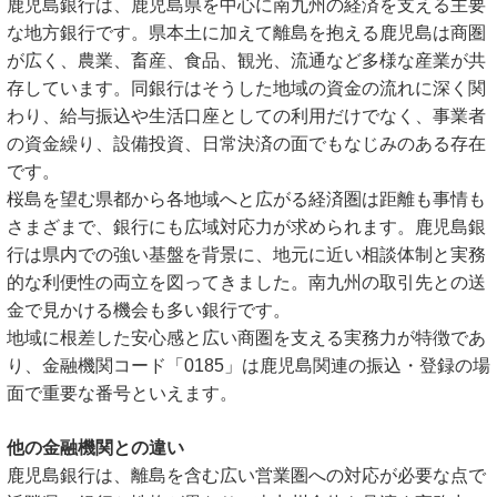
鹿児島銀行は、鹿児島県を中心に南九州の経済を支える主要
な地方銀行です。県本土に加えて離島を抱える鹿児島は商圏
が広く、農業、畜産、食品、観光、流通など多様な産業が共
存しています。同銀行はそうした地域の資金の流れに深く関
わり、給与振込や生活口座としての利用だけでなく、事業者
の資金繰り、設備投資、日常決済の面でもなじみのある存在
です。
桜島を望む県都から各地域へと広がる経済圏は距離も事情も
さまざまで、銀行にも広域対応力が求められます。鹿児島銀
行は県内での強い基盤を背景に、地元に近い相談体制と実務
的な利便性の両立を図ってきました。南九州の取引先との送
金で見かける機会も多い銀行です。
地域に根差した安心感と広い商圏を支える実務力が特徴であ
り、金融機関コード「0185」は鹿児島関連の振込・登録の場
面で重要な番号といえます。
他の金融機関との違い
鹿児島銀行は、離島を含む広い営業圏への対応が必要な点で