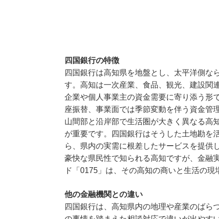
四国銀行の特徴
四国銀行は高知県を地盤とし、太平洋側な
す。高知は一次産業、食品、観光、建設関
企業や個人事業主の資金需要に寄り添う形
座振替、事業面では季節変動を伴う資金管
山間部と沿岸部で生活圏が大きく異なる高
が重要です。四国銀行はそうした土地勘を
ら、県内の実需に根差したサービスを提供
豪快な県民性で知られる高知ですが、金融
ド「0175」は、その高知の商いと生活の
他の金融機関との違い
四国銀行は、高知県内の地理や産業のばら
の事情を踏まえた相談対応で違いが出やす