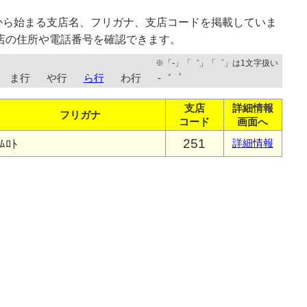
から始まる支店名、フリガナ、支店コードを掲載していま
店の住所や電話番号を確認できます。
※「-」「゛」「゜」は1文字扱い
ま行
や行
ら行
わ行
-゛゜
支店
詳細情報
フリガナ
コード
画面へ
251
ﾑﾛﾄ
詳細情報