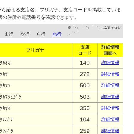
から始まる支店名、フリガナ、支店コードを掲載していま
店の住所や電話番号を確認できます。
※「-」「゛」「゜」は1文字扱い
ま行
や行
ら行
わ行
-゛゜
支店
詳細情報
フリガナ
コード
画面へ
140
ﾀｶｵｶ
詳細情報
272
ﾀｶﾂ
詳細情報
500
ﾀｶﾏﾂ
詳細情報
503
ﾀｶﾏﾂﾋｶﾞｼ
詳細情報
356
ﾀｶﾔﾏ
詳細情報
104
ﾀﾁﾊﾞﾅ
詳細情報
259
ﾀﾝﾊﾞﾗ
詳細情報