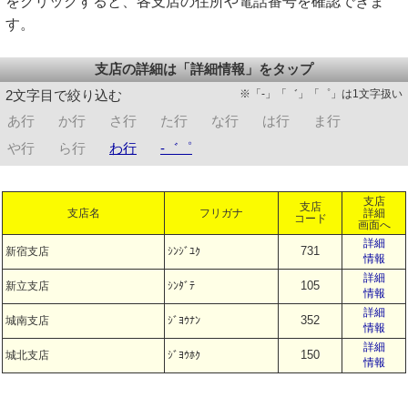
をクリックすると、各支店の住所や電話番号を確認できま
す。
支店の詳細は「詳細情報」をタップ
※「-」「゛」「゜」は1文字扱い
2文字目で絞り込む
あ行
か行
さ行
た行
な行
は行
ま行
や行
ら行
わ行
-゛゜
支店
支店
支店名
フリガナ
詳細
コード
画面へ
詳細
731
新宿支店
ｼﾝｼﾞﾕｸ
情報
詳細
105
新立支店
ｼﾝﾀﾞﾃ
情報
詳細
352
城南支店
ｼﾞﾖｳﾅﾝ
情報
詳細
150
城北支店
ｼﾞﾖｳﾎｸ
情報