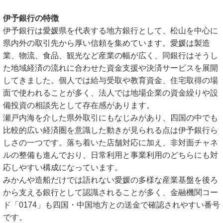
伊予銀行の特徴
伊予銀行は愛媛県を代表する地方銀行として、松山を中心に
県内外の取引先から厚い信頼を集めています。愛媛は製造
業、物流、食品、観光など産業の幅が広く、同銀行はそうし
た地域経済の流れに合わせた資金支援や決済サービスを展開
してきました。個人では給与受取や教育資金、住宅取得の場
面で使われることが多く、法人では地場企業の資金繰りや設
備投資の相談先として存在感があります。
瀬戸内海を介した県外取引にもなじみがあり、四国の中でも
比較的広い経済圏を意識した動きが見られる点は伊予銀行ら
しさの一つです。落ち着いた店舗対応に加え、非対面チャネ
ルの整備も進んでおり、日常利用と事業利用のどちらにも対
応しやすい構成になっています。
みかんや造船だけでは語れない愛媛の多様な産業基盤を後ろ
から支える銀行として認識されることが多く、金融機関コー
ド「0174」も四国・中国地方との送金で確認されやすい番号
です。