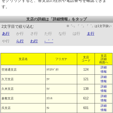
をクリックすると、各支店の住所や電話番号を確認できま
す。
支店の詳細は「詳細情報」をタップ
※「-」「゛」「゜」は1文字扱い
2文字目で絞り込む
あ行
か行
さ行
た行
な行
は行
ま行
や行
ら行
わ行
-゛゜
支店
支店
支店名
フリガナ
詳細
コード
画面へ
詳細
124
空港通支店
ｸｳｺｳﾄﾞｵﾘ
情報
詳細
121
久万支店
ｸﾏ
情報
詳細
138
久米支店
ｸﾒ
情報
詳細
612
倉敷支店
ｸﾗｼｷ
情報
詳細
601
呉支店
ｸﾚ
情報