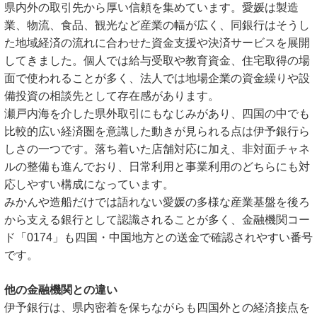
県内外の取引先から厚い信頼を集めています。愛媛は製造
業、物流、食品、観光など産業の幅が広く、同銀行はそうし
た地域経済の流れに合わせた資金支援や決済サービスを展開
してきました。個人では給与受取や教育資金、住宅取得の場
面で使われることが多く、法人では地場企業の資金繰りや設
備投資の相談先として存在感があります。
瀬戸内海を介した県外取引にもなじみがあり、四国の中でも
比較的広い経済圏を意識した動きが見られる点は伊予銀行ら
しさの一つです。落ち着いた店舗対応に加え、非対面チャネ
ルの整備も進んでおり、日常利用と事業利用のどちらにも対
応しやすい構成になっています。
みかんや造船だけでは語れない愛媛の多様な産業基盤を後ろ
から支える銀行として認識されることが多く、金融機関コー
ド「0174」も四国・中国地方との送金で確認されやすい番号
です。
他の金融機関との違い
伊予銀行は、県内密着を保ちながらも四国外との経済接点を