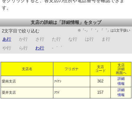
をクリックすると、各支店の住所や電話番号を確認できま
す。
支店の詳細は「詳細情報」をタップ
※「-」「゛」「゜」は1文字扱い
2文字目で絞り込む
あ行
か行
さ行
た行
な行
は行
ま行
や行
ら行
わ行
-゛゜
支店
支店
支店名
フリガナ
詳細
コード
画面へ
詳細
362
愛南支店
ｱｲﾅﾝ
情報
詳細
157
粟井支店
ｱﾜｲ
情報