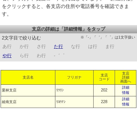
をクリックすると、各支店の住所や電話番号を確認できま
す。
支店の詳細は「詳細情報」をタップ
※「-」「゛」「゜」は1文字扱い
2文字目で絞り込む
あ行
か行
さ行
た行
な行
は行
ま行
や行
ら行
わ行
-゛゜
支店
支店
支店名
フリガナ
詳細
コード
画面へ
詳細
202
栗林支店
ﾘﾂﾘﾝ
情報
詳細
228
綾南支店
ﾘﾖｳﾅﾝ
情報