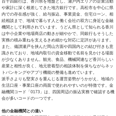
百十四銀行は、香川県を地盤とし、瀬戸内エリアの企業活動
や家計に深く根差してきた地方銀行です。高松市を中心に県
内での存在感が強く、給与振込、事業資金、住宅ローン、相
続相談まで、地域で暮らす人と働く会社の双方に身近な金融
機関として利用されています。うどん県として知られる香川
は中小企業や地場商店の動きが細やかで、同銀行もそうした
実務の積み重ねを支えるきめ細かな対応に定評があります。
また、備讃瀬戸を挟んだ岡山方面や四国内との結び付きも意
識されており、地域内取引の資金移動で名前を見かける場面
が少なくありません。観光、食品、機械関連など香川らしい
産業と相性が良く、地元密着型の相談体制を保ちながらネッ
トバンキングやアプリ機能の整備も進めています。
派手さよりも堅実さを重んじる運営姿勢がうかがえ、地域の
生活口座・事業口座の両面で使われやすいのが特徴です。金
融機関コード「0173」は、四国周辺の振込実務で確認する機
会が多いコードの一つです。
他の金融機関との違い