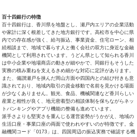
百十四銀行の特徴
百十四銀行は、香川県を地盤とし、瀬戸内エリアの企業活動
や家計に深く根差してきた地方銀行です。高松市を中心に県
内での存在感が強く、給与振込、事業資金、住宅ローン、相
続相談まで、地域で暮らす人と働く会社の双方に身近な金融
機関として利用されています。うどん県として知られる香川
は中小企業や地場商店の動きが細やかで、同銀行もそうした
実務の積み重ねを支えるきめ細かな対応に定評があります。
また、備讃瀬戸を挟んだ岡山方面や四国内との結び付きも意
識されており、地域内取引の資金移動で名前を見かける場面
が少なくありません。観光、食品、機械関連など香川らしい
産業と相性が良く、地元密着型の相談体制を保ちながらネッ
トバンキングやアプリ機能の整備も進めています。
派手さよりも堅実さを重んじる運営姿勢がうかがえ、地域の
生活口座・事業口座の両面で使われやすいのが特徴です。金
融機関コード「0173」は、四国周辺の振込実務で確認する機