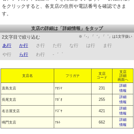
をクリックすると、各支店の住所や電話番号を確認できま
す。
支店の詳細は「詳細情報」をタップ
※「-」「゛」「゜」は1文字扱い
2文字目で絞り込む
あ行
か行
さ行
た行
な行
は行
ま行
や行
ら行
わ行
-゛゜
支店
支店
支店名
フリガナ
詳細
コード
画面へ
詳細
231
直島支店
ﾅｵｼﾏ
情報
詳細
255
長尾支店
ﾅｶﾞｵ
情報
詳細
421
名古屋支店
ﾅｺﾞﾔ
情報
詳細
662
鳴門支店
ﾅﾙﾄ
情報