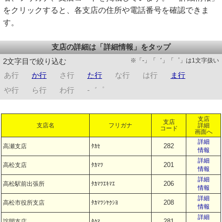
をクリックすると、各支店の住所や電話番号を確認できま
す。
支店の詳細は「詳細情報」をタップ
※「-」「゛」「゜」は1文字扱い
2文字目で絞り込む
あ行
か行
さ行
た行
な行
は行
ま行
や行
ら行
わ行
-゛゜
支店
支店
支店名
フリガナ
詳細
コード
画面へ
詳細
282
高瀬支店
ﾀｶｾ
情報
詳細
201
高松支店
ﾀｶﾏﾂ
情報
詳細
206
高松駅前出張所
ﾀｶﾏﾂｴｷﾏｴ
情報
詳細
208
高松市役所支店
ﾀｶﾏﾂｼﾔｸｼﾖ
情報
詳細
281
詫間支店
ﾀｸﾏ