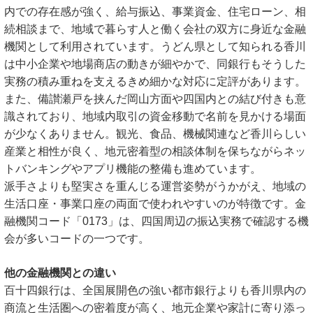
内での存在感が強く、給与振込、事業資金、住宅ローン、相
続相談まで、地域で暮らす人と働く会社の双方に身近な金融
機関として利用されています。うどん県として知られる香川
は中小企業や地場商店の動きが細やかで、同銀行もそうした
実務の積み重ねを支えるきめ細かな対応に定評があります。
また、備讃瀬戸を挟んだ岡山方面や四国内との結び付きも意
識されており、地域内取引の資金移動で名前を見かける場面
が少なくありません。観光、食品、機械関連など香川らしい
産業と相性が良く、地元密着型の相談体制を保ちながらネッ
トバンキングやアプリ機能の整備も進めています。
派手さよりも堅実さを重んじる運営姿勢がうかがえ、地域の
生活口座・事業口座の両面で使われやすいのが特徴です。金
融機関コード「0173」は、四国周辺の振込実務で確認する機
会が多いコードの一つです。
他の金融機関との違い
百十四銀行は、全国展開色の強い都市銀行よりも香川県内の
商流と生活圏への密着度が高く、地元企業や家計に寄り添っ