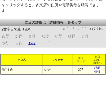
をクリックすると、各支店の住所や電話番号を確認できま
す。
支店の詳細は「詳細情報」をタップ
※「-」「゛」「゜」は1文字扱い
2文字目で絞り込む
あ行
か行
さ行
た行
な行
は行
ま行
や行
ら行
わ行
-゛゜
支店
支店
支店名
フリガナ
詳細
コード
画面へ
詳細
207
県庁支店
ｹﾝﾁﾖｳ
情報