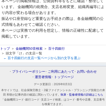
本ページの掲載情報は、公開資料等をもとに確認・整理して
います。 金融機関の統廃合、支店名称変更、組織再編等によ
り内容が変わる場合があります。
振込や口座登録など重要なお手続きの際は、各金融機関の公
式情報もあわせてご確認ください。
本ページは実務での利用を想定し、情報の正確性に配慮して
掲載しています。
トップ
金融機関50音検索
百十四銀行
頭文字「け」の支店一覧
← 百十四銀行の支店一覧ページから別の文字を選ぶ
プライバシーポリシー
ご利用にあたって
お問い合わせ
運営者情報
トップページ
データ更新日：
2026年8月3日
本サイトでは、社会保険労務士・2級ファイナンシャル・プランニング技能士の来
田 和朝が記事内容の確認に関わっています。
執筆・監修者情報の詳細はこちら
「金融機関コード･銀行コード･支店コード検索」はコード･番号や店番、支店番号
を検索できます。