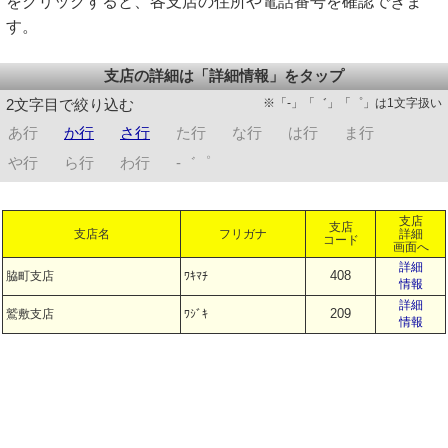
をクリックすると、各支店の住所や電話番号を確認できま
す。
支店の詳細は「詳細情報」をタップ
※「-」「゛」「゜」は1文字扱い
2文字目で絞り込む
あ行
か行
さ行
た行
な行
は行
ま行
や行
ら行
わ行
-゛゜
支店
支店
支店名
フリガナ
詳細
コード
画面へ
詳細
408
脇町支店
ﾜｷﾏﾁ
情報
詳細
209
鷲敷支店
ﾜｼﾞｷ
情報