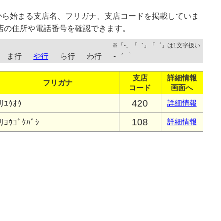
から始まる支店名、フリガナ、支店コードを掲載していま
店の住所や電話番号を確認できます。
※「-」「゛」「゜」は1文字扱い
ま行
や行
ら行
わ行
-゛゜
支店
詳細情報
フリガナ
コード
画面へ
420
ﾘﾕｳｵｳ
詳細情報
108
ﾘﾖｳｺﾞｸﾊﾞｼ
詳細情報