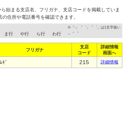
から始まる支店名、フリガナ、支店コードを掲載していま
店の住所や電話番号を確認できます。
※「-」「゛」「゜」は1文字扱い
ま行
や行
ら行
わ行
-゛゜
支店
詳細情報
フリガナ
コード
画面へ
215
ﾑｷﾞ
詳細情報