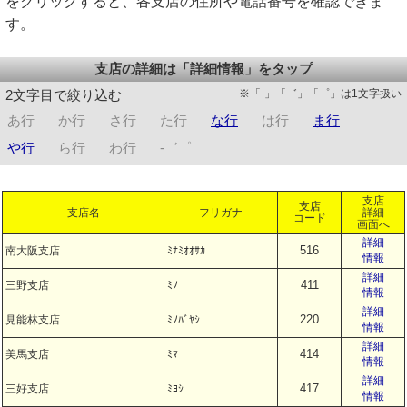
をクリックすると、各支店の住所や電話番号を確認できま
す。
支店の詳細は「詳細情報」をタップ
※「-」「゛」「゜」は1文字扱い
2文字目で絞り込む
あ行
か行
さ行
た行
な行
は行
ま行
や行
ら行
わ行
-゛゜
支店
支店
支店名
フリガナ
詳細
コード
画面へ
詳細
516
南大阪支店
ﾐﾅﾐｵｵｻｶ
情報
詳細
411
三野支店
ﾐﾉ
情報
詳細
220
見能林支店
ﾐﾉﾊﾞﾔｼ
情報
詳細
414
美馬支店
ﾐﾏ
情報
詳細
417
三好支店
ﾐﾖｼ
情報