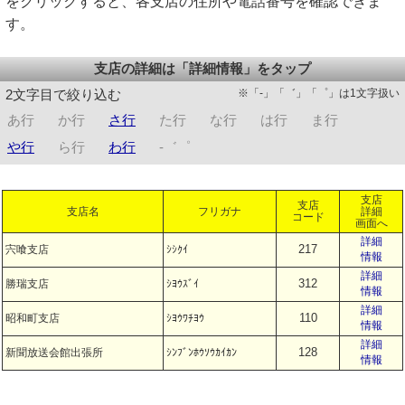
をクリックすると、各支店の住所や電話番号を確認できま
す。
支店の詳細は「詳細情報」をタップ
※「-」「゛」「゜」は1文字扱い
2文字目で絞り込む
あ行
か行
さ行
た行
な行
は行
ま行
や行
ら行
わ行
-゛゜
支店
支店
支店名
フリガナ
詳細
コード
画面へ
詳細
217
宍喰支店
ｼｼｸｲ
情報
詳細
312
勝瑞支店
ｼﾖｳｽﾞｲ
情報
詳細
110
昭和町支店
ｼﾖｳﾜﾁﾖｳ
情報
詳細
128
新聞放送会館出張所
ｼﾝﾌﾞﾝﾎｳｿｳｶｲｶﾝ
情報