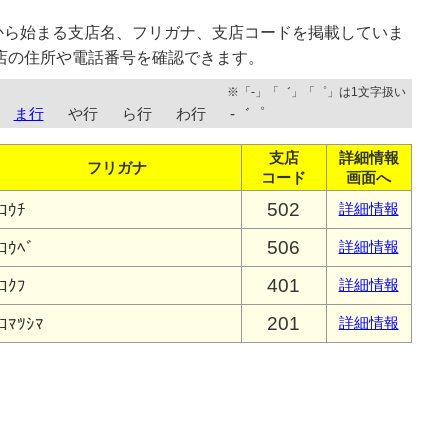
から始まる支店名、フリガナ、支店コードを掲載していま
店の住所や電話番号を確認できます。
※「-」「゛」「゜」は1文字扱い
ま行
や行
ら行
わ行
-゛゜
支店
詳細情報
フリガナ
コード
画面へ
502
ｺｳﾁ
詳細情報
506
ｺｳﾍﾞ
詳細情報
401
ｺｸﾌ
詳細情報
201
ｺﾏﾂｼﾏ
詳細情報