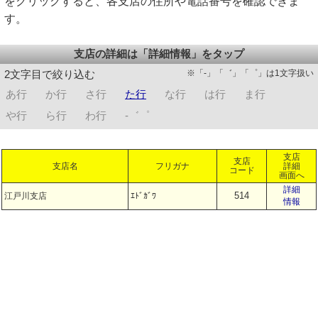
をクリックすると、各支店の住所や電話番号を確認できま
す。
支店の詳細は「詳細情報」をタップ
※「-」「゛」「゜」は1文字扱い
2文字目で絞り込む
あ行
か行
さ行
た行
な行
は行
ま行
や行
ら行
わ行
-゛゜
支店
支店
支店名
フリガナ
詳細
コード
画面へ
詳細
514
江戸川支店
ｴﾄﾞｶﾞﾜ
情報