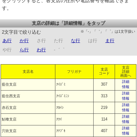
をクリックすると、各支店の住所や電話番号を確認できま
す。
支店の詳細は「詳細情報」をタップ
※「-」「゛」「゜」は1文字扱い
2文字目で絞り込む
あ行
か行
さ行
た行
な行
は行
ま行
や行
ら行
わ行
-゛゜
支店
支店
支店名
フリガナ
詳細
コード
画面へ
詳細
307
藍住支店
ｱｲｽﾞﾐ
情報
詳細
313
藍住西支店
ｱｲｽﾞﾐﾆｼ
情報
詳細
219
赤石支店
ｱｶｲｼ
情報
詳細
114
鮎喰支店
ｱｸｲ
情報
詳細
407
穴吹支店
ｱﾅﾌﾞｷ
情報