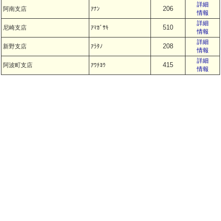
詳細
206
阿南支店
ｱﾅﾝ
情報
詳細
510
尼崎支店
ｱﾏｶﾞｻｷ
情報
詳細
208
新野支店
ｱﾗﾀﾉ
情報
詳細
415
阿波町支店
ｱﾜﾁﾖｳ
情報