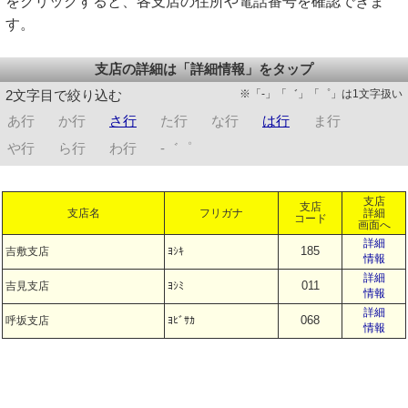
をクリックすると、各支店の住所や電話番号を確認できま
す。
支店の詳細は「詳細情報」をタップ
※「-」「゛」「゜」は1文字扱い
2文字目で絞り込む
あ行
か行
さ行
た行
な行
は行
ま行
や行
ら行
わ行
-゛゜
支店
支店
支店名
フリガナ
詳細
コード
画面へ
詳細
185
吉敷支店
ﾖｼｷ
情報
詳細
011
吉見支店
ﾖｼﾐ
情報
詳細
068
呼坂支店
ﾖﾋﾞｻｶ
情報