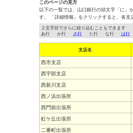
このページの見方
以下の一覧では、山口銀行の頭文字「に」
す。 「詳細情報」をクリックすると、各支
２文字目でさらに絞り込むこともできます
あ行
か行
さ行
た行
な行
は行
支店名
西市支店
西宇部支店
西新川支店
西ノ浜出張所
西門前出張所
虹ケ丘出張所
二番町出張所