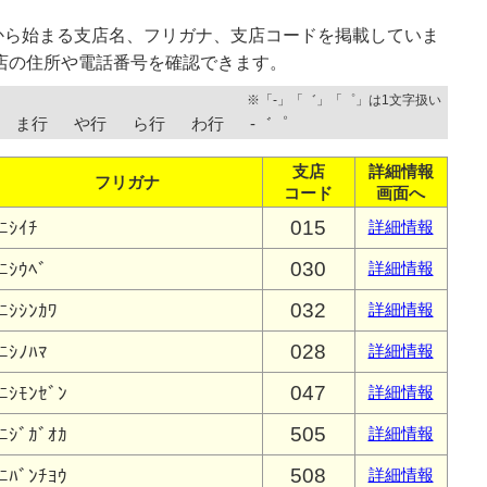
から始まる支店名、フリガナ、支店コードを掲載していま
店の住所や電話番号を確認できます。
※「-」「゛」「゜」は1文字扱い
ま行
や行
ら行
わ行
-゛゜
支店
詳細情報
フリガナ
コード
画面へ
015
ﾆｼｲﾁ
詳細情報
030
ﾆｼｳﾍﾞ
詳細情報
032
ﾆｼｼﾝｶﾜ
詳細情報
028
ﾆｼﾉﾊﾏ
詳細情報
047
ﾆｼﾓﾝｾﾞﾝ
詳細情報
505
ﾆｼﾞｶﾞｵｶ
詳細情報
508
ﾆﾊﾞﾝﾁﾖｳ
詳細情報