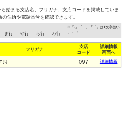
から始まる支店名、フリガナ、支店コードを掲載していま
店の住所や電話番号を確認できます。
※「-」「゛」「゜」は1文字扱い
ま行
や行
ら行
わ行
-゛゜
支店
詳細情報
フリガナ
コード
画面へ
097
ｴｻｷ
詳細情報