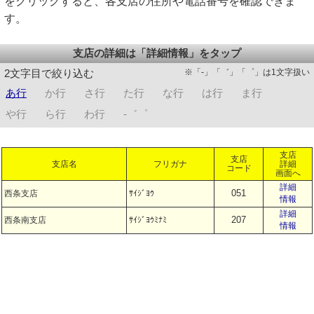
をクリックすると、各支店の住所や電話番号を確認できま
す。
支店の詳細は「詳細情報」をタップ
※「-」「゛」「゜」は1文字扱い
2文字目で絞り込む
あ行
か行
さ行
た行
な行
は行
ま行
や行
ら行
わ行
-゛゜
支店
支店
支店名
フリガナ
詳細
コード
画面へ
詳細
051
西条支店
ｻｲｼﾞﾖｳ
情報
詳細
207
西条南支店
ｻｲｼﾞﾖｳﾐﾅﾐ
情報