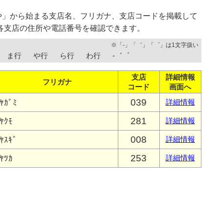
や」から始まる支店名、フリガナ、支店コードを掲載して
各支店の住所や電話番号を確認できます。
※「-」「゛」「゜」は1文字扱い
ま行
や行
ら行
わ行
-゛゜
支店
詳細情報
フリガナ
コード
画面へ
039
ﾔｶﾞﾐ
詳細情報
281
ﾔｸﾓ
詳細情報
008
ﾔｽｷﾞ
詳細情報
253
ﾔﾂｶ
詳細情報