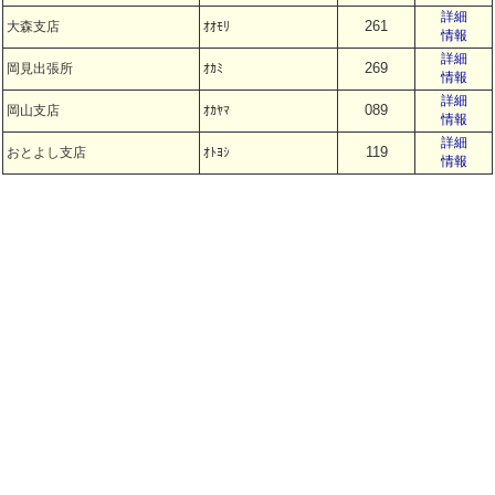
詳細
261
大森支店
ｵｵﾓﾘ
情報
詳細
269
岡見出張所
ｵｶﾐ
情報
詳細
089
岡山支店
ｵｶﾔﾏ
情報
詳細
119
おとよし支店
ｵﾄﾖｼ
情報