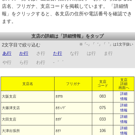
店名、フリガナ、支店コードを掲載しています。 「詳細情
報」をクリックすると、各支店の住所や電話番号を確認でき
ます。
支店の詳細は「詳細情報」をタップ
※「-」「゛」「゜」は1文字扱い
2文字目で絞り込む
あ行
か行
さ行
た行
な行
は行
ま行
や行
ら行
わ行
-゛゜
支店
支店
支店名
フリガナ
詳細
コード
画面へ
詳細
083
大阪支店
ｵｵｻｶ
情報
詳細
075
大篠津支店
ｵｵｼﾉﾂﾞ
情報
詳細
033
大田支店
ｵｵﾀﾞ
情報
詳細
106
大津出張所
ｵｵﾂ
情報